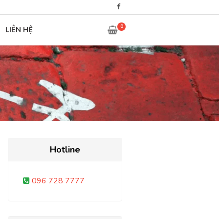
0
LIÊN HỆ
Hotline
096 728 7777