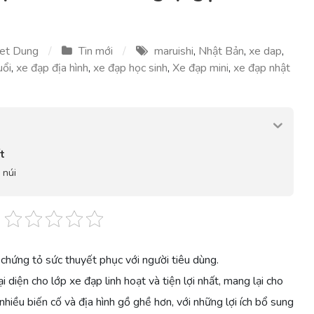
et Dung
Tin mới
maruishi
,
Nhật Bản
,
xe dap
,
uổi
,
xe đạp địa hình
,
xe đạp học sinh
,
Xe đạp mini
,
xe đạp nhật
t
 núi
hứng tỏ sức thuyết phục với người tiêu dùng.
i diện cho lớp xe đạp linh hoạt và tiện lợi nhất, mang lại cho
nhiều biến cố và địa hình gồ ghề hơn, với những lợi ích bổ sung