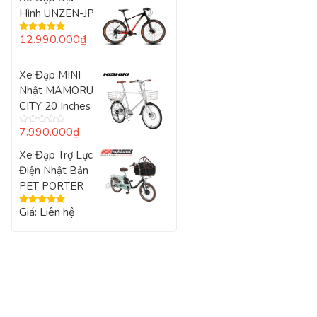
0
Hình UNZEN-JP
5
sao
12.990.000
₫
Được xếp
hạng
5.00
5
sao
Xe Đạp MINI
Nhật MAMORU
CITY 20 Inches
7.990.000
₫
Được
xếp
Xe Đạp Trợ Lực
hạng
0
Điện Nhật Bản
5
sao
PET PORTER
Giá: Liên hệ
Được xếp
hạng
5.00
5
sao