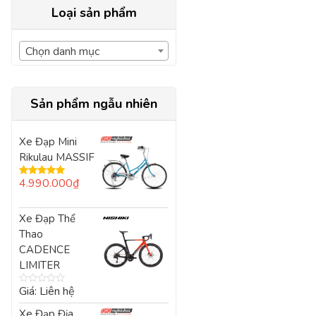
Loại sản phẩm
Chọn danh mục
Sản phẩm ngẫu nhiên
Xe Đạp Mini
Rikulau MASSIF
4.990.000
₫
Được xếp
hạng
5.00
5
sao
Xe Đạp Thể
Thao
CADENCE
LIMITER
Giá: Liên hệ
Được
xếp
Xe Đạp Địa
hạng