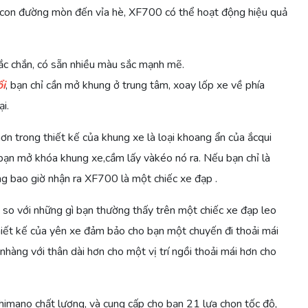
con đường mòn đến vỉa hè, XF700 có thể hoạt động hiệu quả
c chắn, có sẵn nhiều màu sắc mạnh mẽ.
i
, bạn chỉ cần mở khung ở trung tâm, xoay lốp xe về phía
i.
ơn trong thiết kế của khung xe là loại khoang ẩn của ắcqui
 bạn mở khóa khung xe,cầm lấy vàkéo nó ra. Nếu bạn chỉ là
g bao giờ nhận ra XF700 là một chiếc xe đạp .
so với những gì bạn thường thấy trên một chiếc xe đạp leo
Thiết kế của yên xe đảm bảo cho bạn một chuyến đi thoải mái
nhàng với thân dài hơn cho một vị trí ngồi thoải mái hơn cho
imano chất lượng, và cung cấp cho bạn 21 lựa chọn tốc độ,