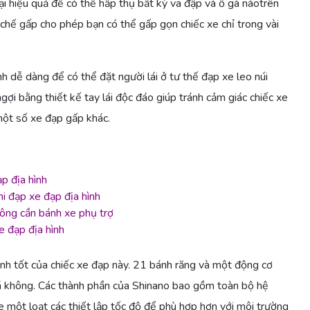
ại hiệu quả để có thể hấp thụ bất kỳ va đập và ổ gà nàotrên
chế gấp cho phép bạn có thể gấp gọn chiếc xe chỉ trong vài
 dễ dàng để có thể đặt người lái ở tư thế đạp xe leo núi
gợi bằng thiết kế tay lái độc đáo giúp tránh cảm giác chiếc xe
một số xe đạp gấp khác.
p địa hình
i đạp xe đạp địa hình
ông cần bánh xe phụ trợ
 đạp địa hình
ạnh tốt của chiếc xe đạp này. 21 bánh răng và một động cơ
á không. Các thành phần của Shinano bao gồm toàn bộ hệ
e một loạt các thiết lập tốc độ để phù hợp hơn với môi trường