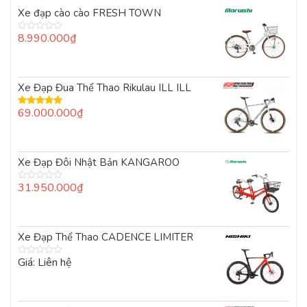
Xe đạp cào cào FRESH TOWN
8.990.000
₫
Được
xếp
hạng
0
5
Xe Đạp Đua Thể Thao Rikulau ILL ILL
sao
69.000.000
₫
Được xếp
hạng
5.00
5
sao
Xe Đạp Đôi Nhật Bản KANGAROO
31.950.000
₫
Được
xếp
hạng
0
5
Xe Đạp Thể Thao CADENCE LIMITER
sao
Giá: Liên hệ
Được
xếp
hạng
0
5