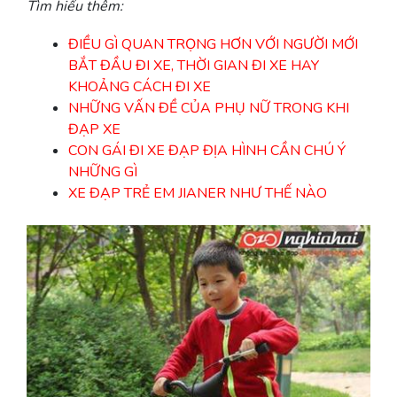
Tìm hiểu thêm:
ĐIỀU GÌ QUAN TRỌNG HƠN VỚI NGƯỜI MỚI
BẮT ĐẦU ĐI XE, THỜI GIAN ĐI XE HAY
KHOẢNG CÁCH ĐI XE
NHỮNG VẤN ĐỀ CỦA PHỤ NỮ TRONG KHI
ĐẠP XE
CON GÁI ĐI XE ĐẠP ĐỊA HÌNH CẦN CHÚ Ý
NHỮNG GÌ
XE ĐẠP TRẺ EM JIANER NHƯ THẾ NÀO