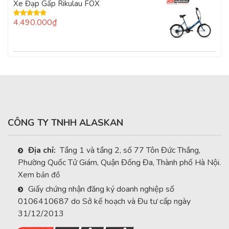
Xe Đạp Gấp Rikulau FOX
sao
4.490.000
₫
Được xếp
hạng
5.00
5
sao
CÔNG TY TNHH ALASKAN
Địa chỉ:
Tầng 1 và tầng 2, số 77 Tôn Đức Thắng,
Phường Quốc Tử Giám, Quận Đống Đa, Thành phố Hà Nội.
Xem bản đồ
Giấy chứng nhận đăng ký doanh nghiệp số
0106410687 do Sở kế hoạch và Đu tư cấp ngày
31/12/2013