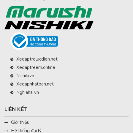
Xedaptrolucdien.net
Xedaptreem.online
Nishiki.vn
Xedapnhatban.net
Nghiahai.vn
LIÊN KẾT
Giới thiệu
Hệ thống đại lý