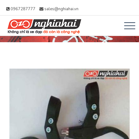
0967287777
sales@nghiahai.vn
Xe đạp Nhật Nghĩa
Không chỉ là xe đạp, đó còn là công
Hải – Xe Đạp Trợ
nghệ
Lực Nhật Bản