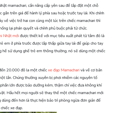
hật mamachari, cần nâng cấp yên sau để lắp đặt một chỗ
gắn trên giá để hành lý phía sau hoặc trước tay lái. Khi chính
 về việc trở hai con cùng một lúc trên chiếc mamachari thì
ống lại phán quyết và chính phủ buộc phải từ chức.
ni Nhật mới
được thiết kế với mục tiêu xuất phát từ tâm đó là
rẻ em ở phía trước được lắp thấp giữa tay lái để giúp cho tay
ng hề sử dụng ghế trẻ em thông thường, nó sẽ dùng một chiếc
đến 20.000 đô la một chiếc
xe đạp Mamachari
và về cơ bản
một lần. Chúng thường xuyên bị phơi nhiễm các nguyên tố
à phần lớn được bảo dưỡng kém, thậm chí việc đưa không khí
vặt. Hầu hết mọi người sẽ thay thế một chiếc mamachari mới
 dùng đến hơn là thực hiện bảo trì phòng ngừa đơn giản để
 chiếc xe đạp.