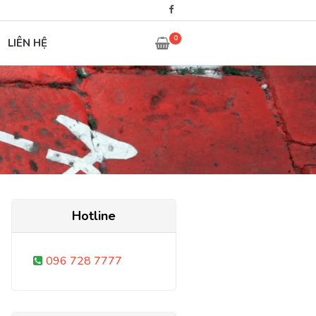
0
LIÊN HỆ
Hotline
096 728 7777