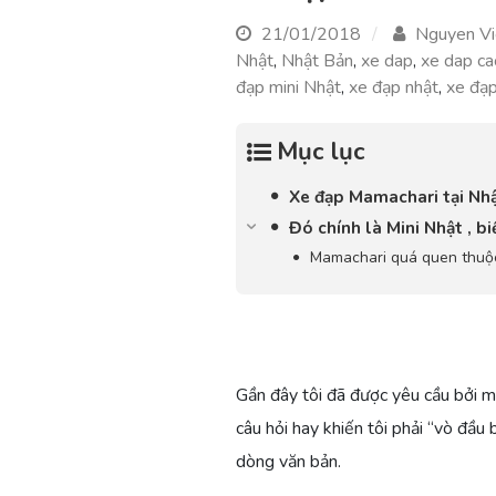
21/01/2018
Nguyen Vi
Nhật
,
Nhật Bản
,
xe dap
,
xe dap ca
đạp mini Nhật
,
xe đạp nhật
,
xe đạp
Mục lục
Xe đạp Mamachari tại Nh
Đó chính là Mini Nhật , b
Mamachari quá quen thuộ
Gần đây tôi đã được yêu cầu bởi m
câu hỏi hay khiến tôi phải “vò đầu
dòng văn bản.