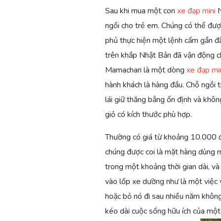
(PHẦN
(PHẦN
Sau khi mua một con
xe đạp mini
N
2)
1)
ngồi cho trẻ em. Chúng có thể được 
phủ thực hiện một lệnh cấm gần đây
trên khắp Nhật Bản đã vận động ch
Mamachari là một dòng
xe đạp mi
hành khách là hàng đầu. Chỗ ngồi t
lái giữ thăng bẳng ổn định và khô
giỏ có kích thước phù hợp.
Thường có giá từ khoảng 10.000 
chúng được coi là mặt hàng dùng 
trong một khoảng thời gian dài, v
vào lốp xe dường như là một việc 
hoặc bỏ nó đi sau nhiều năm không
kéo dài cuộc sống hữu ích của một