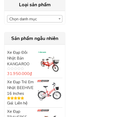
Loại sản phẩm
Chọn danh mục
Sản phẩm ngẫu nhiên
Xe Đạp Đôi
Nhật Bản
KANGAROO
31.950.000
₫
Được
xếp
Xe Đạp Trẻ Em
hạng
0
Nhật BEEHIVE
5
sao
16 Inches
Giá: Liên hệ
Được xếp
hạng
5.00
5
Xe Đạp
sao