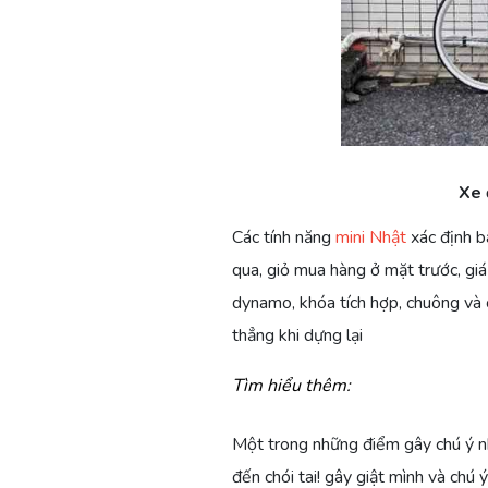
Xe 
Các tính năng
mini Nhật
xác định b
qua, giỏ mua hàng ở mặt trước, giá
dynamo, khóa tích hợp, chuông và
thẳng khi dựng lại
Tìm hiểu thêm:
LÀM
LÀM
NGƯỜI
XE
Một trong những điểm gây chú ý nhấ
THẾ
THẾ
NHẬT
ĐẠP
đến chói tai! gây giật mình và chú
NÀO
NÀO
BẢN
TRẺ