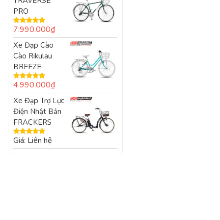
TRAVERSE
PRO
7.990.000
₫
Được xếp
hạng
5.00
5
Xe Đạp Cào
sao
Cào Rikulau
BREEZE
4.990.000
₫
Được xếp
hạng
5.00
5
Xe Đạp Trợ Lực
sao
Điện Nhật Bản
FRACKERS
Giá: Liên hệ
Được xếp
hạng
5.00
5
sao