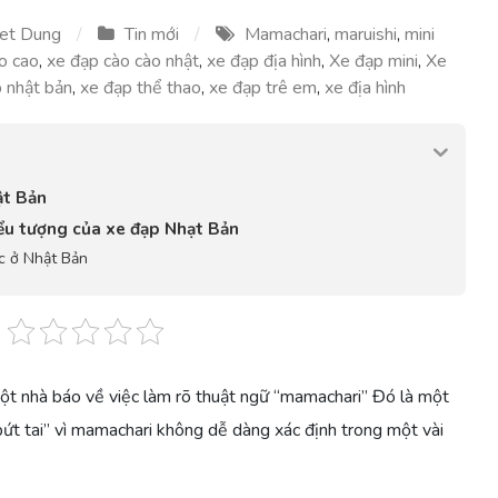
et Dung
Tin mới
Mamachari
,
maruishi
,
mini
o cao
,
xe đạp cào cào nhật
,
xe đạp địa hình
,
Xe đạp mini
,
Xe
 nhật bản
,
xe đạp thể thao
,
xe đạp trê em
,
xe địa hình
ật Bản
iểu tượng của xe đạp Nhạt Bản
c ở Nhật Bản
ột nhà báo về việc làm rõ thuật ngữ “mamachari” Đó là một
 bứt tai” vì mamachari không dễ dàng xác định trong một vài