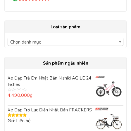
Loại sản phẩm
Chọn danh mục
Sản phẩm ngẫu nhiên
Xe Đạp Trẻ Em Nhật Bản Nishiki AGILE 24
Inches
4.490.000
₫
Được
xếp
hạng
0
Xe Đạp Trợ Lực Điện Nhật Bản FRACKERS
5
sao
Giá: Liên hệ
Được xếp
hạng
5.00
5
sao