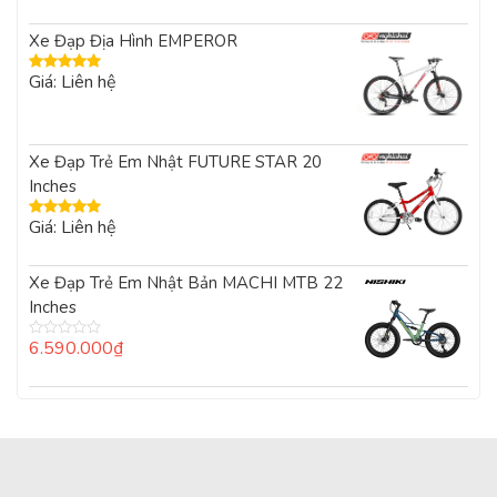
Xe Đạp Địa Hình EMPEROR
Giá: Liên hệ
Được xếp
hạng
5.00
5
sao
Xe Đạp Trẻ Em Nhật FUTURE STAR 20
Inches
Giá: Liên hệ
Được xếp
hạng
5.00
5
sao
Xe Đạp Trẻ Em Nhật Bản MACHI MTB 22
Inches
6.590.000
₫
Được
xếp
hạng
0
5
sao