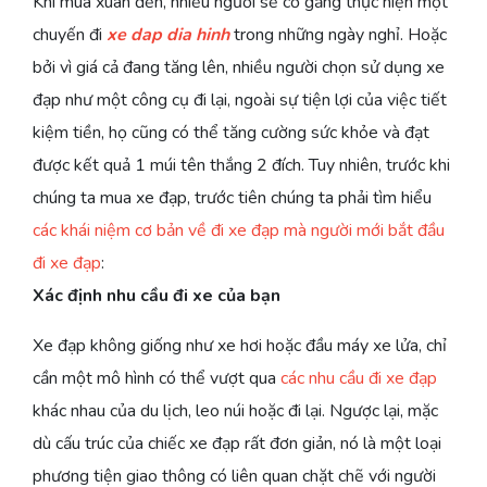
Khi mùa xuân đến, nhiều người sẽ cố gắng thực hiện một
chuyến đi
xe dap dia hinh
trong những ngày nghỉ. Hoặc
bởi vì giá cả đang tăng lên, nhiều người chọn sử dụng xe
đạp như một công cụ đi lại, ngoài sự tiện lợi của việc tiết
kiệm tiền, họ cũng có thể tăng cường sức khỏe và đạt
được kết quả 1 múi tên thắng 2 đích. Tuy nhiên, trước khi
chúng ta mua xe đạp, trước tiên chúng ta phải tìm hiểu
các khái niệm cơ bản về đi xe đạp mà người mới bắt đầu
đi xe đạp
:
Xác định nhu cầu đi xe của bạn
Xe đạp không giống như xe hơi hoặc đầu máy xe lửa, chỉ
cần một mô hình có thể vượt qua
các nhu cầu đi xe đạp
khác nhau của du lịch, leo núi hoặc đi lại. Ngược lại, mặc
dù cấu trúc của chiếc xe đạp rất đơn giản, nó là một loại
phương tiện giao thông có liên quan chặt chẽ với người