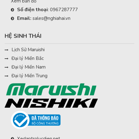
Xem bản đồ
Số điện thoại
:
0967287777
Email:
sales@nghiahai.vn
HỆ SINH THÁI
Lịch Sử Maruishi
Đại lý Miền Bắc
Đại lý Miền Nam
Đại lý Miền Trung
Xedaptrolucdien.net