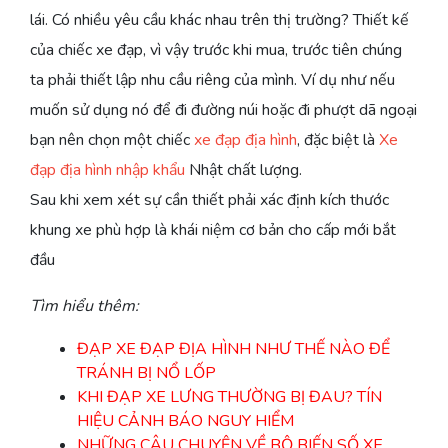
lái. Có nhiều yêu cầu khác nhau trên thị trường? Thiết kế
của chiếc xe đạp, vì vậy trước khi mua, trước tiên chúng
ta phải thiết lập nhu cầu riêng của mình. Ví dụ như nếu
muốn sử dụng nó để đi đường núi hoặc đi phượt dã ngoại
bạn nên chọn một chiếc
xe đạp địa hình
, đặc biệt là
Xe
đạp địa hình nhập khẩu
Nhật chất lượng.
Sau khi xem xét sự cần thiết phải xác định kích thước
khung xe phù hợp là khái niệm cơ bản cho cấp mới bắt
đầu
Tìm hiểu thêm:
ĐẠP XE ĐẠP ĐỊA HÌNH NHƯ THẾ NÀO ĐỂ
TRÁNH BỊ NỔ LỐP
KHI ĐẠP XE LƯNG THƯỜNG BỊ ĐAU? TÍN
HIỆU CẢNH BÁO NGUY HIỂM
NHỮNG CÂU CHUYỆN VỀ BỘ BIẾN SỐ XE