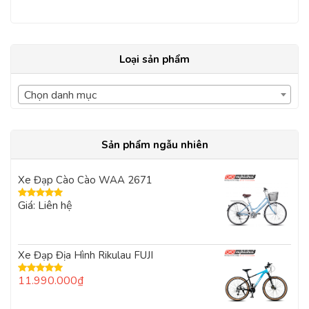
Loại sản phẩm
Chọn danh mục
Sản phẩm ngẫu nhiên
Xe Đạp Cào Cào WAA 2671
Giá: Liên hệ
Được xếp
hạng
5.00
5
sao
Xe Đạp Địa Hình Rikulau FUJI
11.990.000
₫
Được xếp
hạng
5.00
5
sao