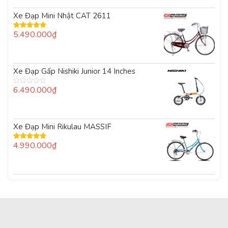
Xe Đạp Mini Nhật CAT 2611
5.490.000
₫
Được xếp
hạng
5.00
5
sao
Xe Đạp Gấp Nishiki Junior 14 Inches
6.490.000
₫
Được
xếp
hạng
0
5
Xe Đạp Mini Rikulau MASSIF
sao
4.990.000
₫
Được xếp
hạng
5.00
5
sao