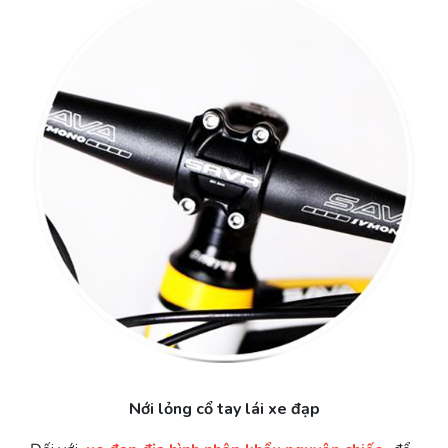
Nới lỏng cổ tay lái xe đạp