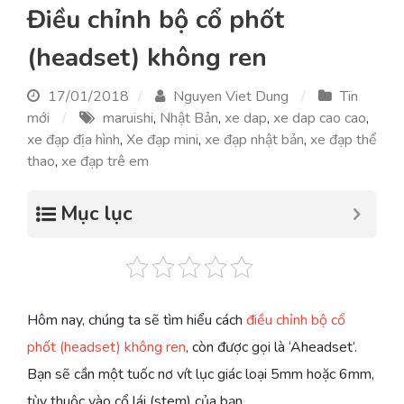
Điều chỉnh bộ cổ phốt
(headset) không ren
17/01/2018
Nguyen Viet Dung
Tin
mới
maruishi
,
Nhật Bản
,
xe dap
,
xe dap cao cao
,
xe đạp địa hình
,
Xe đạp mini
,
xe đạp nhật bản
,
xe đạp thể
thao
,
xe đạp trê em
Mục lục
Hôm nay, chúng ta sẽ tìm hiểu cách
điều chỉnh bộ cổ
phốt (headset) không ren
, còn được gọi là ‘Aheadset’.
Bạn sẽ cần một tuốc nơ vít lục giác loại 5mm hoặc 6mm,
tùy thuộc vào cổ lái (stem) của bạn.