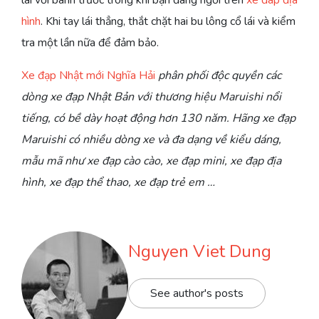
ĐẦU
BẾP
hình
. Khi tay lái thẳng, thắt chặt hai bu lông cổ lái và kiểm
ĐÃ
tra một lần nữa để đảm bảo.
NÓI
NHƯ
Xe đạp Nhật mới Nghĩa Hải
phân phối độc quyền các
SAU
dòng xe đạp Nhật Bản với thương hiệu Maruishi nổi
tiếng, có bề dày hoạt động hơn 130 năm. Hãng xe đạp
Maruishi có nhiều dòng xe và đa dạng về kiểu dáng,
mẫu mã như xe đạp cào cào, xe đạp mini, xe đạp địa
hình, xe đạp thể thao, xe đạp trẻ em …
Nguyen Viet Dung
See author's posts