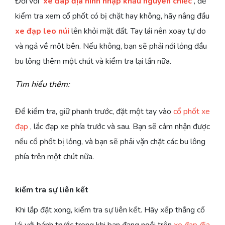
Đối với
xe đap địa hình nhập khẩu nguyên chiếc
, để
kiểm tra xem cổ phốt có bị chặt hay không, hãy nâng đầu
xe đạp leo núi
lên khỏi mặt đất. Tay lái nên xoay tự do
và ngả về một bên. Nếu không, bạn sẽ phải nới lỏng đầu
bu lông thêm một chút và kiểm tra lại lần nữa.
Tìm hiểu thêm:
NÊN
NÊN
THAY
ĐIỀU
Để kiểm tra, giữ phanh trước, đặt một tay vào
cổ phốt xe
ĂN
LUYỆN
DÂY
CHỈNH
đạp
, lắc đạp xe phía trước và sau. Bạn sẽ cảm nhận được
THẾ
CHẠY
CÁP
BỘ
nếu cổ phốt bị lỏng, và bạn sẽ phải vặn chặt các bu lông
NÀO
NƯỚC
PHANH
PHANH
KHI
RÚT
XE
CÀNG
phía trên một chút nữa.
LUYỆN
NHƯ
ĐẠP
RÚT
TẬP
THẾ
LỆCH
kiểm tra sự liên kết
MÙA
NÀO
CỦA
ĐÔNG
XE
Khi lắp đặt xong, kiểm tra sự liên kết. Hãy xếp thẳng cổ
?
lái với bánh trước trong khi bạn đang ngồi trên
xe đap địa